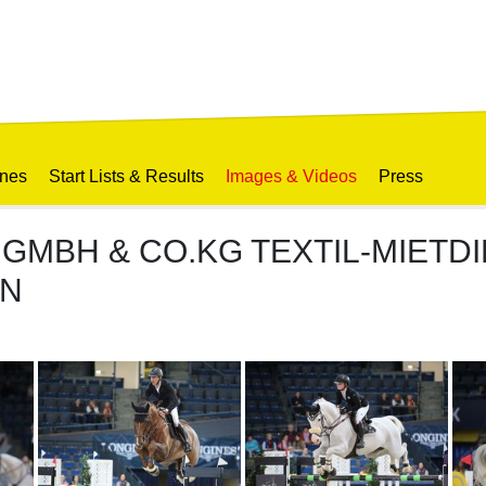
ines
Start Lists & Results
Images & Videos
Press
MBH & CO.KG TEXTIL-MIETDIE
EN