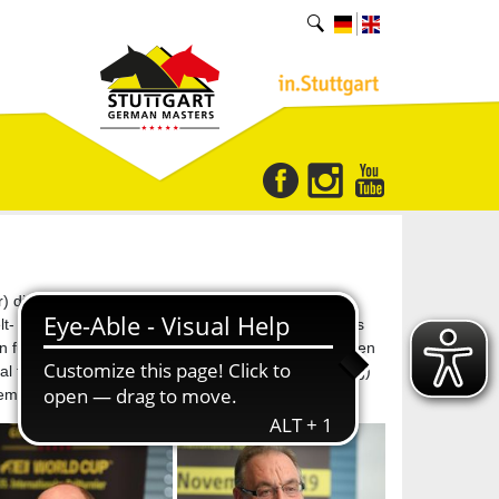
e ersten Startglocken. Einer der zahlreichen
t- und Europameister Michael Jung (Horb) sein. Als
sen für Deutschland im Einsatz, in den Springprüfungen
nal tätige Parcours-Designer Rüdiger Rau (Altensteig)
ttembergische Bank