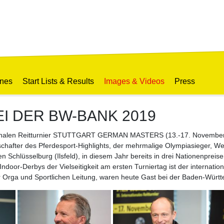
ines
Start Lists & Results
Images & Videos
Press
I DER BW-BANK 2019
ionalen Reitturnier STUTTGART GERMAN MASTERS (13.-17. November) di
hafter des Pferdesport-Highlights, der mehrmalige Olympiasieger, Wel
ven Schlüsselburg (Ilsfeld), in diesem Jahr bereits in drei Nationenprei
ndoor-Derbys der Vielseitigkeit am ersten Turniertag ist der internatio
 der Orga und Sportlichen Leitung, waren heute Gast bei der Baden-Wür