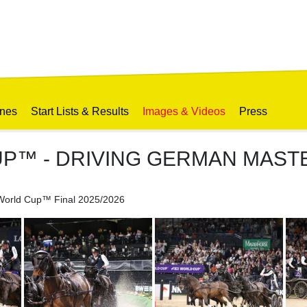
ines
Start Lists & Results
Images & Videos
Press
UP™ - DRIVING GERMAN MAST
 World Cup™ Final 2025/2026