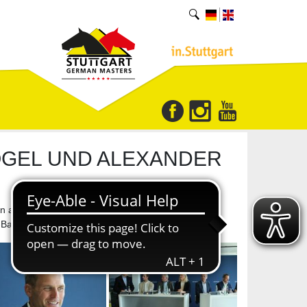
OGEL UND ALEXANDER
 als Ehrengäste Richard Vogel,
BW-Bank-Hallenchampionat, Rede und Antwort.