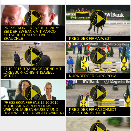
PRESSEKONFERENZ 10.11.2015:
BEI DER BW-BANK MIT MARCO
KUTSCHER UND MICHAEL
BRAUCHLE
PREIS DER FIRMA IWEST
27.10.2015: TRAININGSABEND MIT
„DRESSUR-KÖNIGIN“ ISABELL
WERTH
NÜRNBERGER BURG-POKAL
PRESSEKONFERENZ 12.10.2015
MIT JESSICA VON BREDOW-
WERNDL (AUBENHAUSEN) UND
PREIS DER FIRMA SCHMIDT
BEATRIZ FERRER-SALAT (SPANIEN)
SPORTHANDSCHUHE