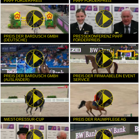
PIAFF FÖRDERPREIS
PIAFF FÖRDERPREIS
PREIS DER BARDUSCH GMBH
PRESSEKONFERENZ PIAFF
(DEUTSCHE)
FÖRDERPREIS
PREIS DER BARDUSCH GMBH
PREIS DER FIRMA ABELEIN EVENT
(AUSLÄNDER)
SERVICE
IWEST-DRESSUR-CUP
PREIS DER RAUMPFLEGE AG