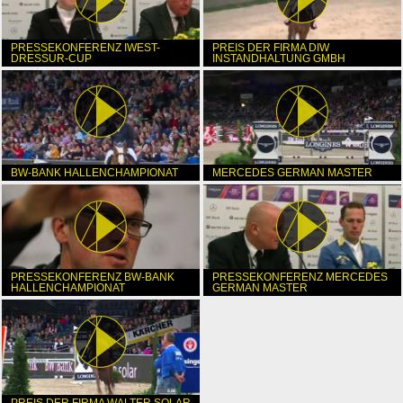
PRESSEKONFERENZ IWEST-
PREIS DER FIRMA DIW
DRESSUR-CUP
INSTANDHALTUNG GMBH
BW-BANK HALLENCHAMPIONAT
MERCEDES GERMAN MASTER
PRESSEKONFERENZ BW-BANK
PRESSEKONFERENZ MERCEDES
HALLENCHAMPIONAT
GERMAN MASTER
PREIS DER FIRMA WALTER SOLAR