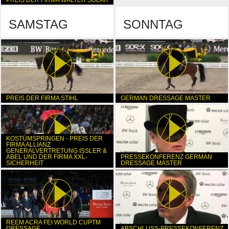
SAMSTAG
SONNTAG
PREIS DER FIRMA STIHL
GERMAN DRESSAGE MASTER
KOSTÜMSPRINGEN - PREIS DER
FIRMA ALLIANZ
GENERALVERTRETUNG ISSLER &
ABEL UND DER FIRMA XXL-
PRESSEKONFERENZ GERMAN
SICHERHEIT
DRESSAGE MASTER
REEM ACRA FEI WORLD CUPTM
DRESSAGE
ABSCHLUSS-PRESSEKONFERENZ