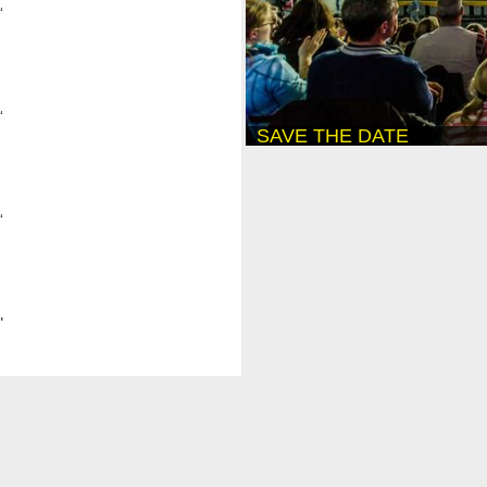
“
“
SAVE THE DATE
“
"