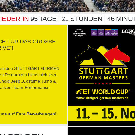
IEDER IN
95
TAGE
21
STUNDEN
46
MINU
H FÜR DAS GROSSE B
IVE“!
alle bei den STUTTGART GERMAN
Reitturniers bietet sich jetzt
runold Jeep „Costume Jump &
reativen Team-Performance.
 uns auf Eure Bewerbungen!