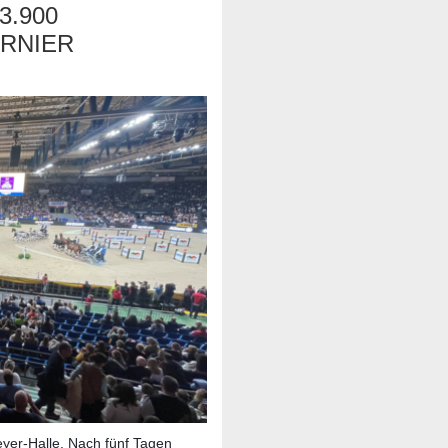
900 G
NIER H
eyer-Halle. Nach fünf Tagen