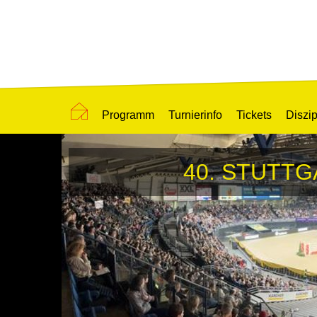
Programm
Turnierinfo
Tickets
Diszip
40. STUTTG