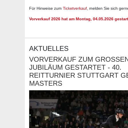
Für Hinweise zum
Ticketverkauf
, melden Sie sich gern
Vorverkauf 2026 hat am Montag, 04.05.2026 gestart
AKTUELLES
VORVERKAUF ZUM GROSSEN 
UBILÄUM GESTARTET - 40. R
EITTURNIER STUTTGART GE
ASTERS