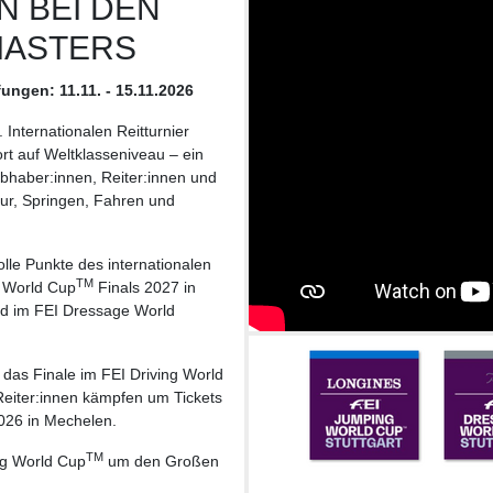
N BEI DEN
MASTERS
ungen: 11.11. - 15.11.2026
Internationalen Reitturnier
auf Weltklasseniveau – ein
ebhaber:innen, Reiter:innen und
ur, Springen, Fahren und
lle Punkte des internationalen
TM
I World Cup
Finals 2027 in
d im FEI Dressage World
r das Finale im FEI Driving World
Reiter:innen kämpfen um Tickets
026 in Mechelen.
TM
ng World Cup
um den Großen