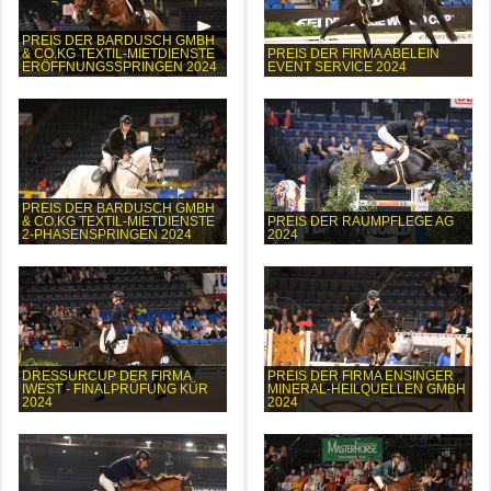
PREIS DER BARDUSCH GMBH
& CO.KG TEXTIL-MIETDIENSTE
PREIS DER FIRMA ABELEIN
ERÖFFNUNGSSPRINGEN 2024
EVENT SERVICE 2024
PREIS DER BARDUSCH GMBH
& CO.KG TEXTIL-MIETDIENSTE
PREIS DER RAUMPFLEGE AG
2-PHASENSPRINGEN 2024
2024
DRESSURCUP DER FIRMA
PREIS DER FIRMA ENSINGER
IWEST - FINALPRÜFUNG KÜR
MINERAL-HEILQUELLEN GMBH
2024
2024