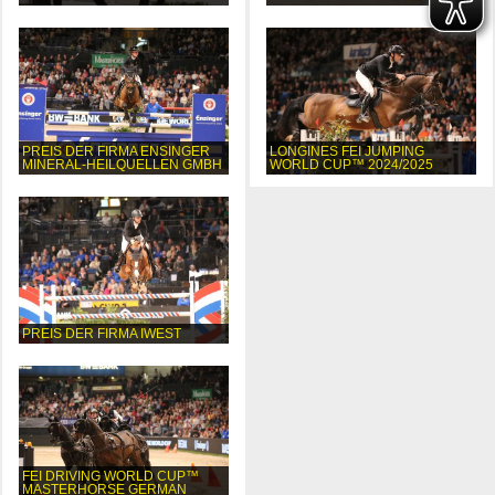
PREIS DER FIRMA ENSINGER
LONGINES FEI JUMPING
MINERAL-HEILQUELLEN GMBH
WORLD CUP™ 2024/2025
PREIS DER FIRMA IWEST
FEI DRIVING WORLD CUP™
MASTERHORSE GERMAN