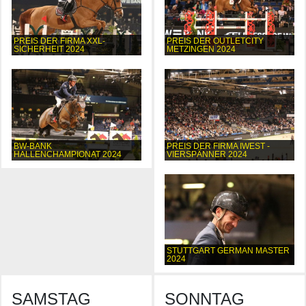
PREIS DER FIRMA XXL-
PREIS DER OUTLETCITY
SICHERHEIT 2024
METZINGEN 2024
BW-BANK
PREIS DER FIRMA IWEST -
HALLENCHAMPIONAT 2024
VIERSPÄNNER 2024
STUTTGART GERMAN MASTER
2024
SAMSTAG
SONNTAG