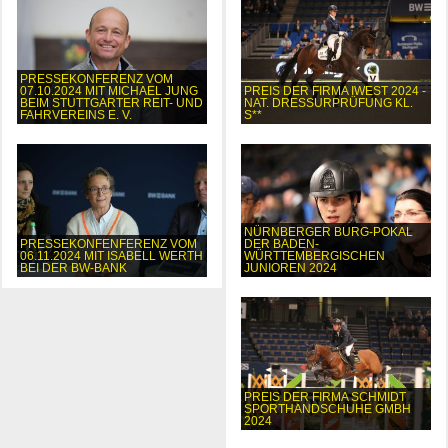
PRESSEKONFERENZ VOM
07.10.2024 MIT MICHAEL JUNG
PREIS DER FIRMA IWEST 2024 -
BEIM STUTTGARTER REIT- UND
NAT. DRESSURPRÜFUNG KL.
FAHRVEREINS E. V.
S**
NÜRNBERGER BURG-POKAL
PRESSEKONFENFERENZ VOM
DER BADEN-
06.11.2024 MIT ISABELL WERTH
WÜRTTEMBERGISCHEN
BEI DER BW-BANK
JUNIOREN 2024
PREIS DER FIRMA SCHMIDT
SPORTHANDSCHUHE GMBH
2024