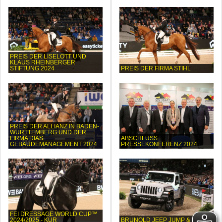
PREIS DER LISELOTT UND
KLAUS RHEINBERGER
STIFTUNG 2024
PREIS DER FIRMA STIHL
PREIS DER ALLIANZ IN BADEN-
WÜRTTEMBERG UND DER
FIRMA DIAS
ABSCHLUSS
GEBÄUDEMANAGEMENT 2024
PRESSEKONFERENZ 2024
FEI DRESSAGE WORLD CUP™
2024/2025 - KÜR
BRUNOLD JEEP JUMP & DRIVE