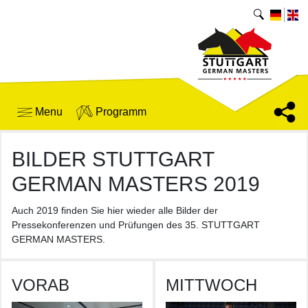
Menu
Programm
BILDER STUTTGART
GERMAN MASTERS 2019
Auch 2019 finden Sie hier wieder alle Bilder der
Pressekonferenzen und Prüfungen des 35. STUTTGART
GERMAN MASTERS.
VORAB
MITTWOCH