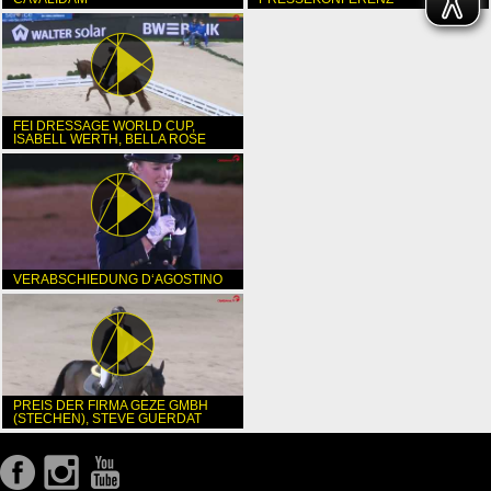
FEI DRESSAGE WORLD CUP,
ISABELL WERTH, BELLA ROSE
VERABSCHIEDUNG D‘AGOSTINO
PREIS DER FIRMA GEZE GMBH
(STECHEN), STEVE GUERDAT