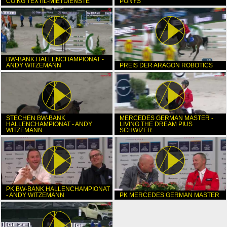
CO.KG TEXTIL-MIETDIENSTE
PONYS
BW-BANK HALLENCHAMPIONAT -
ANDY WITZEMANN
PREIS DER ARAGON ROBOTICS
STECHEN BW-BANK
MERCEDES GERMAN MASTER -
HALLENCHAMPIONAT - ANDY
LIVING THE DREAM PIUS
WITZEMANN
SCHWIZER
PK BW-BANK HALLENCHAMPIONAT
- ANDY WITZEMANN
PK MERCEDES GERMAN MASTER