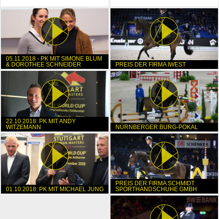
05.11.2018 - PK MIT SIMONE BLUM
& DOROTHEE SCHNEIDER
PREIS DER FIRMA IWEST
22.10.2018: PK MIT ANDY
WITZEMANN
NÜRNBERGER BURG-POKAL
PREIS DER FIRMA SCHMIDT
01.10.2018: PK MIT MICHAEL JUNG
SPORTHANDSCHUHE GMBH