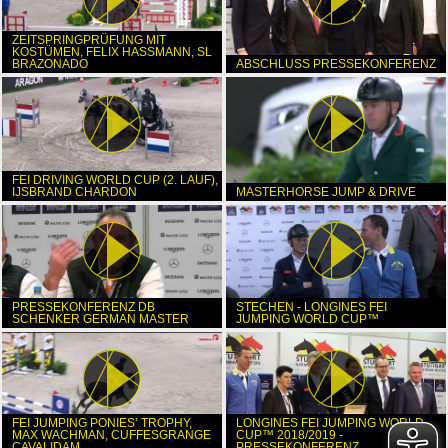
ZEITSPRINGPRÜFUNG MIT
KOSTÜMEN, FELIX HASSMANN, SL
BRAZONADO
ABSCHLUSS PRESSEKONFERENZ
FEI DRIVING WORLD CUP (2. LAUF),
IJSBRAND CHARDON
MASTERHORSE JUMP & DRIVE
PRESSEKONFERENZ DB
STECHEN - LONGINES FEI
SCHENKER GERMAN MASTER
JUMPING WORLD CUP™
FEI JUMPING PONIES’ TROPHY,
LONGINES FEI JUMPING WORLD
MAX WACHMAN, CUFFESGRANGE
CUP™ 2018/2019 -
CAVALIDAM
PRESSEKONFERENZ