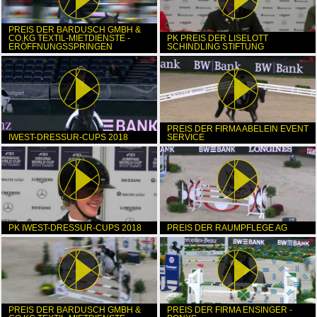
PREIS DER BARDUSCH GMBH &
CO.KG TEXTIL-MIETDIENSTE -
PK PREIS DER LISELOTT
ERÖFFNUNGSSPRINGEN
SCHINDLING STIFTUNG
PREIS DER FIRMA ABELEIN EVENT
IWEST-DRESSUR-CUPS 2018
SERVICE
PK IWEST-DRESSUR-CUPS 2018
PREIS DER RAUMPFLEGE AG
PREIS DER BARDUSCH GMBH &
PREIS DER FIRMA ENSINGER -