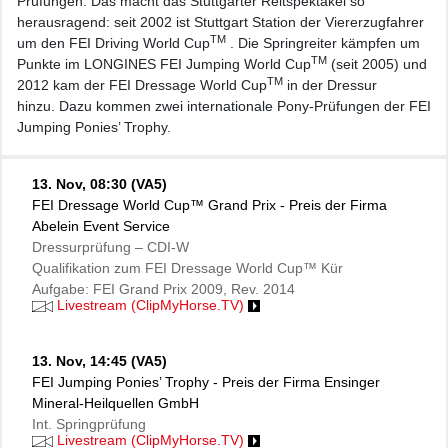
Prüfungen. Das macht das Stuttgarter Reitspektakel so
herausragend: seit 2002 ist Stuttgart Station der Viererzugfahrer
TM
um den FEI Driving World Cup
. Die Springreiter kämpfen um
TM
Punkte im LONGINES FEI Jumping World Cup
(seit 2005) und
TM
2012 kam der FEI Dressage World Cup
in der Dressur
hinzu. Dazu kommen zwei internationale Pony-Prüfungen der FEI
Jumping Ponies’ Trophy.
13. Nov,
08:30 (VA5)
FEI Dressage World Cup™ Grand Prix - Preis der Firma
Abelein Event Service
Dressurprüfung – CDI-W
Qualifikation zum FEI Dressage World Cup™ Kür
Aufgabe: FEI Grand Prix 2009, Rev. 2014
Livestream (ClipMyHorse.TV)
13. Nov,
14:45 (VA5)
FEI Jumping Ponies’ Trophy - Preis der Firma Ensinger
Mineral-Heilquellen GmbH
Int. Springprüfung
Livestream (ClipMyHorse.TV)