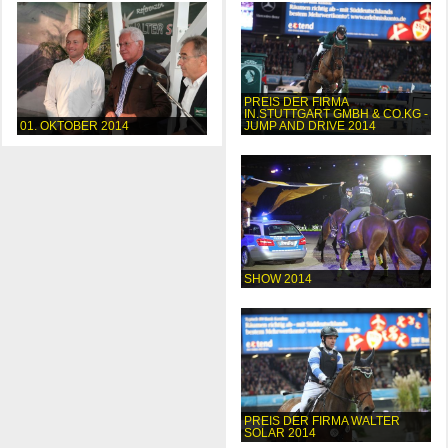
PREIS DER FIRMA
IN.STUTTGART GMBH & CO.KG -
01. OKTOBER 2014
JUMP AND DRIVE 2014
SHOW 2014
PREIS DER FIRMA WALTER
SOLAR 2014