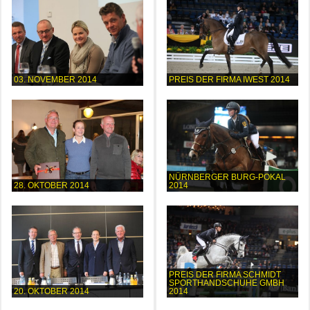
03. NOVEMBER 2014
PREIS DER FIRMA IWEST 2014
NÜRNBERGER BURG-POKAL
28. OKTOBER 2014
2014
PREIS DER FIRMA SCHMIDT
SPORTHANDSCHUHE GMBH
20. OKTOBER 2014
2014