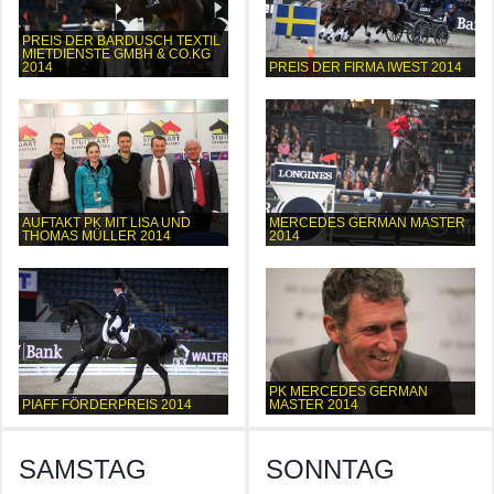
PREIS DER BARDUSCH TEXTIL
MIETDIENSTE GMBH & CO.KG
2014
PREIS DER FIRMA IWEST 2014
AUFTAKT PK MIT LISA UND
MERCEDES GERMAN MASTER
THOMAS MÜLLER 2014
2014
PK MERCEDES GERMAN
PIAFF FÖRDERPREIS 2014
MASTER 2014
SAMSTAG
SONNTAG