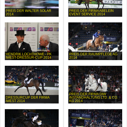
PREIS DER WALTER SOLAR
PREIS DER FIRMA ABELEIN
2014
EVENT SERVICE 2014
HENDRIK LOCHTHOWE - PK
PREIS DER RAUMPFLEGE AG
IWEST-DRESSUR-CUP 2014
2014
PREIS DER FIRMA DIW
DRESSURCUP DER FIRMA
INSTANDHALTUNG LTD. & CO.
IWEST 2014
KG 2014