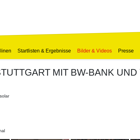
linen
Startlisten & Ergebnisse
Bilder & Videos
Presse
TUTTGART MIT BW-BANK UND
solar
nal