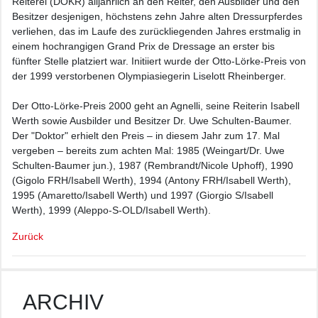
Reiterei (DOKR) alljährlich an den Reiter, den Ausbilder und den
Besitzer desjenigen, höchstens zehn Jahre alten Dressurpferdes
verliehen, das im Laufe des zurückliegenden Jahres erstmalig in
einem hochrangigen Grand Prix de Dressage an erster bis
fünfter Stelle platziert war. Initiiert wurde der Otto-Lörke-Preis von
der 1999 verstorbenen Olympiasiegerin Liselott Rheinberger.
Der Otto-Lörke-Preis 2000 geht an Agnelli, seine Reiterin Isabell
Werth sowie Ausbilder und Besitzer Dr. Uwe Schulten-Baumer.
Der "Doktor" erhielt den Preis – in diesem Jahr zum 17. Mal
vergeben – bereits zum achten Mal: 1985 (Weingart/Dr. Uwe
Schulten-Baumer jun.), 1987 (Rembrandt/Nicole Uphoff), 1990
(Gigolo FRH/Isabell Werth), 1994 (Antony FRH/Isabell Werth),
1995 (Amaretto/Isabell Werth) und 1997 (Giorgio S/Isabell
Werth), 1999 (Aleppo-S-OLD/Isabell Werth).
Zurück
ARCHIV