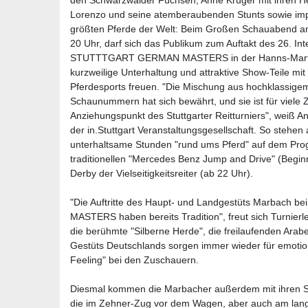
den Schwarzwälder Füchsen, Anne Krüger mit ihren H
Lorenzo und seine atemberaubenden Stunts sowie imp
größten Pferde der Welt: Beim Großen Schauabend a
20 Uhr, darf sich das Publikum zum Auftakt des 26. Int
STUTTTGART GERMAN MASTERS in der Hanns-Martin-
kurzweilige Unterhaltung und attraktive Show-Teile mit
Pferdesports freuen. "Die Mischung aus hochklassige
Schaunummern hat sich bewährt, und sie ist für viele
Anziehungspunkt des Stuttgarter Reitturniers", weiß An
der in.Stuttgart Veranstaltungsgesellschaft. So stehen
unterhaltsame Stunden "rund ums Pferd" auf dem Pr
traditionellen "Mercedes Benz Jump and Drive" (Begin
Derby der Vielseitigkeitsreiter (ab 22 Uhr).
"Die Auftritte des Haupt- und Landgestüts Marbac
MASTERS haben bereits Tradition", freut sich Turnierlei
die berühmte "Silberne Herde", die freilaufenden Arabe
Gestüts Deutschlands sorgen immer wieder für emot
Feeling" bei den Zuschauern.
Diesmal kommen die Marbacher außerdem mit ihren S
die im Zehner-Zug vor dem Wagen, aber auch am lang