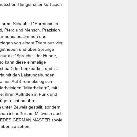
eutschen Hengsthalter kürt auch
 ihrem Schaubild "Harmonie in
, Pferd und Mensch. Präzision
 Harmonie bestimmen das
ziegen von einem Team aus vier
e getrieben und über Sprünge
 nur die "Sprache" der Hunde,
so kann diese einmalige
chstmaß der Lenkbarkeit und ist
rin mit den Leistungshunden.
ainer. Auf ihrem ökologisch
ierbeinigen "Mitarbeitern", mit
 ihren Auftritten in Funk und
ger nicht nur ihre
unter Beweis gestellt, sondern
 Schau ist außer am Mittwoch auch
ERCEDES GERMAN MASTER sowie
mber, zu sehen.