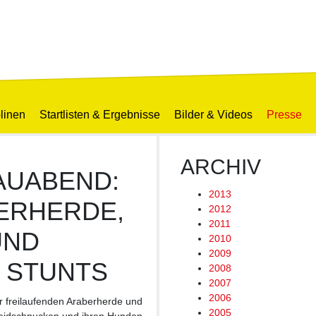
linen
Startlisten & Ergebnisse
Bilder & Videos
Presse
ARCHIV
AUABEND:
2013
ERHERDE,
2012
2011
UND
2010
2009
 STUNTS
2008
2007
2006
r freilaufenden Araberherde und
2005