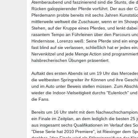
Atemberaubend und faszinierend sind die Stunts, die
Rücken galoppierender Pferde vorführt. Der aus de
Pferdemann probte bereits mit sechs Jahren Kunststüc
mittlerweile weltweit die Zuschauer, wenn er im Showpro
Stehen, auf der Kruppe eines Pferdes, und lenkt dabei 
rasantem Tempo an Führleinen über den Parcours un
Hindernisse. Lorenzo weiß: Seine Pferde sind ein eing
fast blind auf sie verlassen, schließlich hat er jedes ei
Nervenkitzel und jede Menge Action sind programmier
halsbrecherischen Übungen präsentiert.
Auftakt des ersten Abends ist um 19 Uhr das Mercede
die weltbesten Springreiter ihr Können und ihre Geschi
und im Auto unter Beweis stellen müssen. Zum Abschl
wieder die Indoor-Vielseitigkeit durchs "Eulenloch" un
die Fans.
Bereits um 16 Uhr steht mit dem Nachwuchschampiona
ein Finale im Zeitplan, an dem lediglich die besten 25
aus insgesamt sechs Qualifikationen im Verlauf des 
"Diese Serie hat 2010 Premiere", ist Riexinger dem S