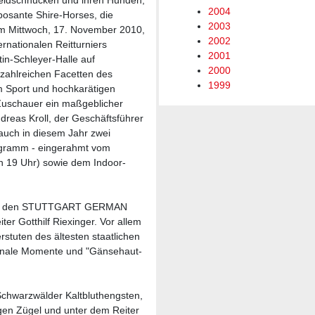
eidschnucken und ihren Hunden,
2004
osante Shire-Horses, die
2003
m Mittwoch, 17. November 2010,
2002
ernationalen Reitturniers
2001
Schleyer-Halle auf
2000
 zahlreichen Facetten des
1999
m Sport und hochkarätigen
 Zuschauer ein maßgeblicher
dreas Kroll, der Geschäftsführer
 auch in diesem Jahr zwei
ogramm - eingerahmt vom
n 19 Uhr) sowie dem Indoor-
h bei den STUTTGART GERMAN
ter Gotthilf Riexinger. Vor allem
rstuten des ältesten staatlichen
ionale Momente und "Gänsehaut-
chwarzwälder Kaltbluthengsten,
en Zügel und unter dem Reiter