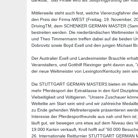
dankbar, "das Finale wird als Stilspringprüfung der Kla
Mittlerweile steht auch fest, welche Viererzugfahrer 
den Preis der Firma iWEST (Freitag, 19. November, 2
DrivingTM, dem SCHENKER GERMAN MASTER (Samsta
bestreiten werden. Die niederländischen Weltmeister
und Theo Timmermann treffen dabei auf die beiden Un
Dobrovitz sowie Boyd Exell und den jungen Michael B
Der Australier Exell und Landesmeister Brauchle erhal
Veranstalters, und Gotthilf Riexinger geht davon aus,
der neue Weltmeister von Lexington/Kentucky sein wir
Die STUTTGART GERMAN MASTERS bieten im Hallend
mehr Pferdesport der Extraklasse in den fünf Diszipli
Vielseitigkeit und Voltigieren. "Unsere Zuschauer kö
Weltelite am Start sein wird und wir zahlreiche Medai
zu Ende gehenden Weltreiterspiele präsentieren werden
Interesse der Pferdesportfreunde aus nah und fern ist 
läuft gut, wir bewegen uns etwa auf dem Niveau des Vo
19.000 Karten verkauft, Kroll hofft auf "60.000 Besucher
26. Internationale Reitturnier STUTTGART GERMAN