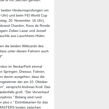
sse M mit Stechen geritten."
die beiden Hindernisprüfungen um
0 Uhr) und beim FEI World Cup
g, 20. November, 16 Uhr),
 Isbrand Chardon, Koos de Ronde
garn Zoltan Lasar und Jozsef
rauchle aus Lauchheim-Hülen.
ten die beiden Wildcards des
 "dass unter diesen Fahrern auch
d".
uo im NeckarPark einmal
nen Springen, Dressur, Fahren,
nnen davon ausgehen, dass die
llengewinner der am 10. Oktober
", verspricht Andreas Kroll. Das
jedenfalls groß: "Der Vorverkauf
rjahres." Bislang sind rund
 plus x." Eintrittskarten für das
 MASTERS kosten zwischen