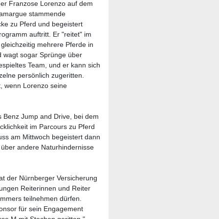
 der Franzose Lorenzo auf dem
r Camargue stammende
ke zu Pferd und begeistert
gramm auftritt. Er "reitet" im
gleichzeitig mehrere Pferde in
d wagt sogar Sprünge über
espieltes Team, und er kann sich
nzelne persönlich zugeritten.
t, wenn Lorenzo seine
s Benz Jump and Drive, bei dem
cklichkeit im Parcours zu Pferd
uss am Mittwoch begeistert dann
d über andere Naturhindernisse
t der Nürnberger Versicherung
 jungen Reiterinnen und Reiter
Sommers teilnehmen dürfen.
ponsor für sein Engagement