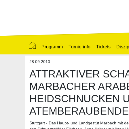
Programm
Turnierinfo
Tickets
Diszip
28.09.2010
ATTRAKTIVER SCH
MARBACHER ARAB
HEIDSCHNUCKEN 
ATEMBERAUBENDE
Stuttgart - Das Haupt- und Landgestüt Marbach mit de