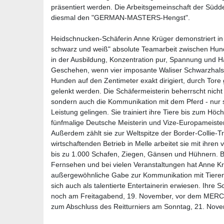
präsentiert werden. Die Arbeitsgemeinschaft der Südd
diesmal den "GERMAN-MASTERS-Hengst".
Heidschnucken-Schäferin Anne Krüger demonstriert in
schwarz und weiß" absolute Teamarbeit zwischen Hund
in der Ausbildung, Konzentration pur, Spannung und
Geschehen, wenn vier imposante Waliser Schwarzhals
Hunden auf den Zentimeter exakt dirigiert, durch Tor
gelenkt werden. Die Schäfermeisterin beherrscht nicht
sondern auch die Kommunikation mit dem Pferd - nur 
Leistung gelingen. Sie trainiert ihre Tiere bis zum Hö
fünfmalige Deutsche Meisterin und Vize-Europameiste
Außerdem zählt sie zur Weltspitze der Border-Collie-Tr
wirtschaftenden Betrieb in Melle arbeitet sie mit ihren v
bis zu 1.000 Schafen, Ziegen, Gänsen und Hühnern. Bei
Fernsehen und bei vielen Veranstaltungen hat Anne Krü
außergewöhnliche Gabe zur Kommunikation mit Tieren 
sich auch als talentierte Entertainerin erwiesen. Ihre
noch am Freitagabend, 19. November, vor dem M
zum Abschluss des Reitturniers am Sonntag, 21. Nove