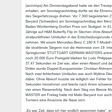
(acm/mps) Am Donnerstagabend hatte sie den Treuepre
erhalten, am Sonntagnachmittag durfte sie die Ehren
des Siegerfahrzeugs drehen: Vor 7.300 begeisterten Z
Baryard (Schweden) am Sonntagnachmittag den Merce
Baden-Württemberg Großen Preis von Stuttgart. In 41
Jährige auf H&M Butterfly Flip im Stechen ohne Abwur
strafpunktfreien Umläufen in der Entscheidungsrunde n
nehmen. Mit einem Mercedes-Benz C 180 K T-Modell i
die strahlende Siegerin nun die Heimreise vom 19. Int
Springturnier STUTTGART GERMAN MASTERS antrete
noch 20.000 Euro Preisgeld blieben für Ludo Philippae
37,47 Sekunden im Ziel war, aber einen Abwurf und dam
Dritter wurde Doppel-Europameister Christian Ahlmann 
Nach zwei fehlerfreien Umläufen war auch Mylène Die
dabei. Ohne Abwurf musste sie lediglich vier Fehler fü
Sekunden hinnehmen und feierte nach ihrem schwere
vier einen Riesenerfolg. Nach dem Sieg von Beez
MASTER am Freitag hatte mit Malin Baryard nun auch
Turniers eine Amazone die Nase vorn.
„Es war Zeit, dass ich hier endlich gewonnen habe“, erk