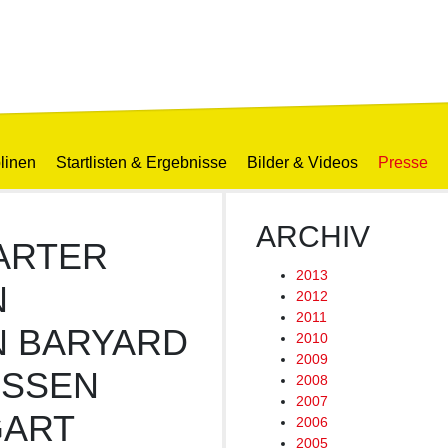
linen
Startlisten & Ergebnisse
Bilder & Videos
Presse
ARCHIV
ARTER
2013
N
2012
2011
N BARYARD
2010
2009
SEN P
2008
2007
ART
2006
2005