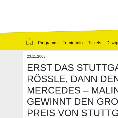
Programm
Turnierinfo
Tickets
Diszip
23.11.2003
ERST DAS STUTTG
RÖSSLE, DANN DE
MERCEDES – MALI
GEWINNT DEN GROS
REIS VON STUTTG