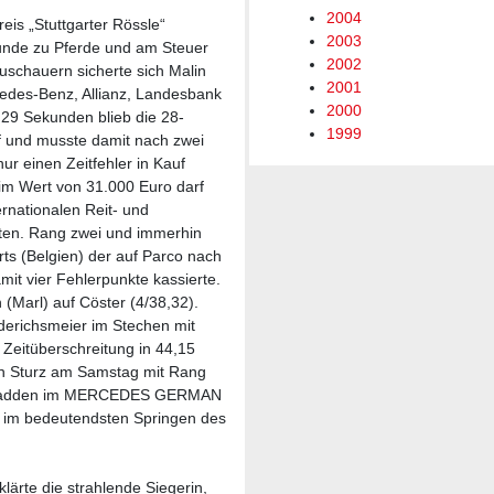
2004
is „Stuttgarter Rössle“
2003
runde zu Pferde und am Steuer
2002
uschauern sicherte sich Malin
2001
des-Benz, Allianz, Landesbank
2000
,29 Sekunden blieb die 28-
1999
f und musste damit nach zwei
ur einen Zeitfehler in Kauf
m Wert von 31.000 Euro darf
ernationalen Reit- und
n. Rang zwei und immerhin
rts (Belgien) der auf Parco nach
it vier Fehlerpunkte kassierte.
(Marl) auf Cöster (4/38,32).
derichsmeier im Stechen mit
r Zeitüberschreitung in 44,15
n Sturz am Samstag mit Rang
ie Madden im MERCEDES GERMAN
 im bedeutendsten Springen des
lärte die strahlende Siegerin,