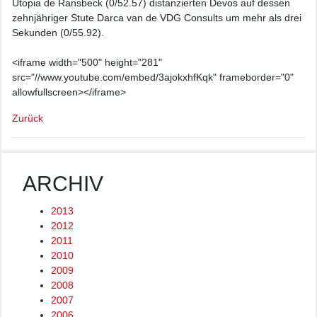
Utopia de Ransbeck (0/52.57) distanzierten Devos auf dessen
zehnjähriger Stute Darca van de VDG Consults um mehr als drei
Sekunden (0/55.92).
<iframe width="500" height="281"
src="//www.youtube.com/embed/3ajokxhfKqk" frameborder="0"
allowfullscreen></iframe>
Zurück
ARCHIV
2013
2012
2011
2010
2009
2008
2007
2006