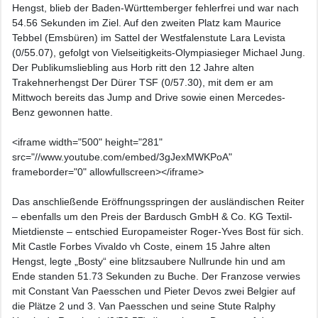
Hengst, blieb der Baden-Württemberger fehlerfrei und war nach
54.56 Sekunden im Ziel. Auf den zweiten Platz kam Maurice
Tebbel (Emsbüren) im Sattel der Westfalenstute Lara Levista
(0/55.07), gefolgt von Vielseitigkeits-Olympiasieger Michael Jung.
Der Publikumsliebling aus Horb ritt den 12 Jahre alten
Trakehnerhengst Der Dürer TSF (0/57.30), mit dem er am
Mittwoch bereits das Jump and Drive sowie einen Mercedes-
Benz gewonnen hatte.
<iframe width="500" height="281"
src="//www.youtube.com/embed/3gJexMWKPoA"
frameborder="0" allowfullscreen></iframe>
Das anschließende Eröffnungsspringen der ausländischen Reiter
– ebenfalls um den Preis der Bardusch GmbH & Co. KG Textil-
Mietdienste – entschied Europameister Roger-Yves Bost für sich.
Mit Castle Forbes Vivaldo vh Coste, einem 15 Jahre alten
Hengst, legte „Bosty“ eine blitzsaubere Nullrunde hin und am
Ende standen 51.73 Sekunden zu Buche. Der Franzose verwies
mit Constant Van Paesschen und Pieter Devos zwei Belgier auf
die Plätze 2 und 3. Van Paesschen und seine Stute Ralphy