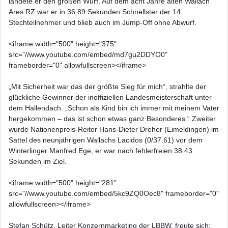
landete er den großen Wurf. Auf dem acht Jahre alten Wallach
Ares RZ war er in 36.89 Sekunden Schnellster der 14
Stechteilnehmer und blieb auch im Jump-Off ohne Abwurf.
<iframe width="500" height="375"
src="//www.youtube.com/embed/md7gu2DDYO0"
frameborder="0" allowfullscreen></iframe>
„Mit Sicherheit war das der größte Sieg für mich“, strahlte der
glückliche Gewinner der inoffiziellen Landesmeisterschaft unter
dem Hallendach. „Schon als Kind bin ich immer mit meinem Vater
hergekommen – das ist schon etwas ganz Besonderes.“ Zweiter
wurde Nationenpreis-Reiter Hans-Dieter Dreher (Eimeldingen) im
Sattel des neunjährigen Wallachs Lacidos (0/37.61) vor dem
Winterlinger Manfred Ege, er war nach fehlerfreien 38.43
Sekunden im Ziel.
<iframe width="500" height="281"
src="//www.youtube.com/embed/5kc9ZQ0Oec8" frameborder="0"
allowfullscreen></iframe>
Stefan Schütz, Leiter Konzernmarketing der LBBW, freute sich: