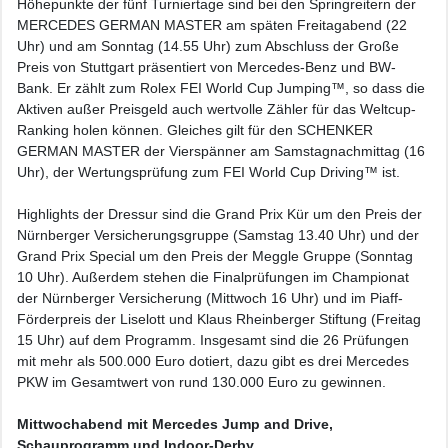
Höhepunkte der fünf Turniertage sind bei den Springreitern der
MERCEDES GERMAN MASTER am späten Freitagabend (22
Uhr) und am Sonntag (14.55 Uhr) zum Abschluss der Große
Preis von Stuttgart präsentiert von Mercedes-Benz und BW-
Bank. Er zählt zum Rolex FEI World Cup Jumping™, so dass die
Aktiven außer Preisgeld auch wertvolle Zähler für das Weltcup-
Ranking holen können. Gleiches gilt für den SCHENKER
GERMAN MASTER der Vierspänner am Samstagnachmittag (16
Uhr), der Wertungsprüfung zum FEI World Cup Driving™ ist.
Highlights der Dressur sind die Grand Prix Kür um den Preis der
Nürnberger Versicherungsgruppe (Samstag 13.40 Uhr) und der
Grand Prix Special um den Preis der Meggle Gruppe (Sonntag
10 Uhr). Außerdem stehen die Finalprüfungen im Championat
der Nürnberger Versicherung (Mittwoch 16 Uhr) und im Piaff-
Förderpreis der Liselott und Klaus Rheinberger Stiftung (Freitag
15 Uhr) auf dem Programm. Insgesamt sind die 26 Prüfungen
mit mehr als 500.000 Euro dotiert, dazu gibt es drei Mercedes
PKW im Gesamtwert von rund 130.000 Euro zu gewinnen.
Mittwochabend mit Mercedes Jump and Drive,
Schauprogramm und Indoor-Derby