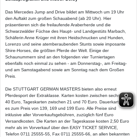
Das Mercedes Jump and Drive bildet am Mittwoch um 19 Uhr
den Auftakt zum großen Schauabend (ab 20 Uhr). Hier
präsentieren sich die freilaufende Araberherde und die
Schwarzwälder Füchse des Haupt- und Landgestüts Marbach,
Schäferin Anne Krüger mit ihren Heidschnucken und Hunden,
Lorenzo und seine atemberaubenden Stunts sowie imposante
Shire-Horses, die größten Pferde der Welt. Einige der
Schaunummern sind an den folgenden vier Turniertagen
ebenfalls noch einmal zu sehen - am Donnerstag-, am Freitag-
und am Samstagabend sowie am Sonntag nach dem Großen
Preis.
Die STUTTGART GERMAN MASTERS bieten also erneut
Pferdesport der Extraklasse. Karten kosten zwischen sechs und
40 Euro, Tageskarten zwischen 21 und 70 Euro. Dauerkarten gibt
es zum Preis von 139, 169 und 199 Euro. Alle Preise sind
inklusive aller Vorverkaufsgebühren, zuzüglich fünf Euro
Versandkosten. Die Karten an der Tageskasse kosten 2,50 Euro
mehr als im Vorverkauf über den EASY TICKET SERVICE,
Telefon 0711 25555-55, Fax 0711 25555-66, an allen bekannten