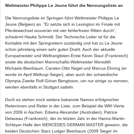
Weltmeister Philippe Le Jeune führt die Nennungsliste an
Die Nennungsliste im Springen führt Weltmeister Philippe Le
Jeune (Belgien) an. "Er setzte sich in Lexington im Finale mit
Pferdewechsel souverän mit vier fehlerfreien Ritten durch",
schwärmt Hauke Schmidt. Der Technische Leiter ist für die
Kontakte mit den Springreitern zuständig und hat zu Le Jeune
schon jahrelang einen sehr guten Draht. Auch der aktuelle
Europameister und Weltranglisten-Erste Kevin Staut (Frankreich)
sowie die deutschen Mannschafts-Weltmeister Meredith
Michaels-Beerbaum, Carsten-Otto Nagel und Marcus Ehning (er
wurde im April Weltcup-Sieger), aber auch der schwedische
Olympia-Zweite Rolf-Göran Bengtsson, um nur einige zu nennen,
werden ebenfalls in Stuttgart satteln.
Doch es stehen noch weitere bekannte Namen erfolgreicher
Reiterinnen und Reiter in der Liste, zum Beispiel die WM-Vierte
von 2006 in Aachen, Edwina Alexander (Australien), Patrice
Delaveau (Frankreich), der im letzten Jahr in der Hanns-Martin-
Schleyer-Halle den MERCEDES GERMAN MASTER gewann, die
beiden Deutschen Stars Ludger Beerbaum (2009 Sieger im