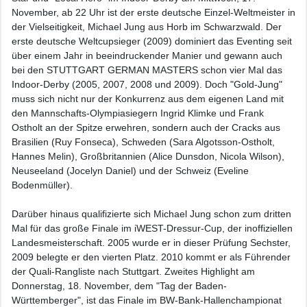
November, ab 22 Uhr ist der erste deutsche Einzel-Weltmeister in
der Vielseitigkeit, Michael Jung aus Horb im Schwarzwald. Der
erste deutsche Weltcupsieger (2009) dominiert das Eventing seit
über einem Jahr in beeindruckender Manier und gewann auch
bei den STUTTGART GERMAN MASTERS schon vier Mal das
Indoor-Derby (2005, 2007, 2008 und 2009). Doch "Gold-Jung"
muss sich nicht nur der Konkurrenz aus dem eigenen Land mit
den Mannschafts-Olympiasiegern Ingrid Klimke und Frank
Ostholt an der Spitze erwehren, sondern auch der Cracks aus
Brasilien (Ruy Fonseca), Schweden (Sara Algotsson-Ostholt,
Hannes Melin), Großbritannien (Alice Dunsdon, Nicola Wilson),
Neuseeland (Jocelyn Daniel) und der Schweiz (Eveline
Bodenmüller).
Darüber hinaus qualifizierte sich Michael Jung schon zum dritten
Mal für das große Finale im iWEST-Dressur-Cup, der inoffiziellen
Landesmeisterschaft. 2005 wurde er in dieser Prüfung Sechster,
2009 belegte er den vierten Platz. 2010 kommt er als Führender
der Quali-Rangliste nach Stuttgart. Zweites Highlight am
Donnerstag, 18. November, dem "Tag der Baden-
Württemberger", ist das Finale im BW-Bank-Hallenchampionat