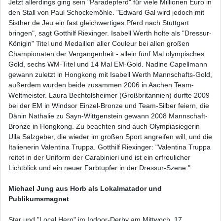
Jetzt allerdings ging sein "Paradepferd" für viele Millionen Euro in
den Stall von Paul Schockemöhle. "Edward Gal wird jedoch mit
Sisther de Jeu ein fast gleichwertiges Pferd nach Stuttgart
bringen", sagt Gotthilf Riexinger. Isabell Werth holte als "Dressur-
Königin" Titel und Medaillen aller Couleur bei allen großen
Championaten der Vergangenheit - allein fünf Mal olympisches
Gold, sechs WM-Titel und 14 Mal EM-Gold. Nadine Capellmann
gewann zuletzt in Hongkong mit Isabell Werth Mannschafts-Gold,
außerdem wurden beide zusammen 2006 in Aachen Team-
Weltmeister. Laura Bechtolsheimer (Großbritannien) durfte 2009
bei der EM in Windsor Einzel-Bronze und Team-Silber feiern, die
Dänin Nathalie zu Sayn-Wittgenstein gewann 2008 Mannschaft-
Bronze in Hongkong. Zu beachten sind auch Olympiasiegerin
Ulla Salzgeber, die wieder im großen Sport angreifen will, und die
Italienerin Valentina Truppa. Gotthilf Riexinger: "Valentina Truppa
reitet in der Uniform der Carabinieri und ist ein erfreulicher
Lichtblick und ein neuer Farbtupfer in der Dressur-Szene."
Michael Jung aus Horb als Lokalmatador und
Publikumsmagnet
Star und "Local Hero" im Indoor-Derby am Mittwoch, 17.