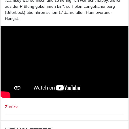
„Damsey war so frisch und so kernig, ich war echt happy, als ich
aus der Prüfung gekommen bin“, so Helen Langehanenberg
(Billerbeck) über ihren schon 17 Jahre alten Hannoveraner
Hengst.
Zurück