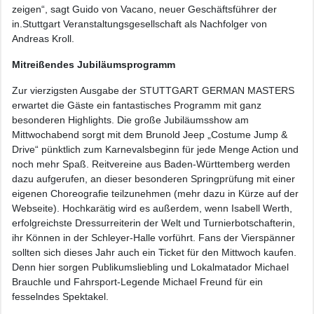
zeigen“, sagt Guido von Vacano, neuer Geschäftsführer der
in.Stuttgart Veranstaltungsgesellschaft als Nachfolger von
Andreas Kroll.
Mitreißendes Jubiläumsprogramm
Zur vierzigsten Ausgabe der STUTTGART GERMAN MASTERS
erwartet die Gäste ein fantastisches Programm mit ganz
besonderen Highlights. Die große Jubiläumsshow am
Mittwochabend sorgt mit dem Brunold Jeep „Costume Jump &
Drive“ pünktlich zum Karnevalsbeginn für jede Menge Action und
noch mehr Spaß. Reitvereine aus Baden-Württemberg werden
dazu aufgerufen, an dieser besonderen Springprüfung mit einer
eigenen Choreografie teilzunehmen (mehr dazu in Kürze auf der
Webseite). Hochkarätig wird es außerdem, wenn Isabell Werth,
erfolgreichste Dressurreiterin der Welt und Turnierbotschafterin,
ihr Können in der Schleyer-Halle vorführt. Fans der Vierspänner
sollten sich dieses Jahr auch ein Ticket für den Mittwoch kaufen.
Denn hier sorgen Publikumsliebling und Lokalmatador Michael
Brauchle und Fahrsport-Legende Michael Freund für ein
fesselndes Spektakel.