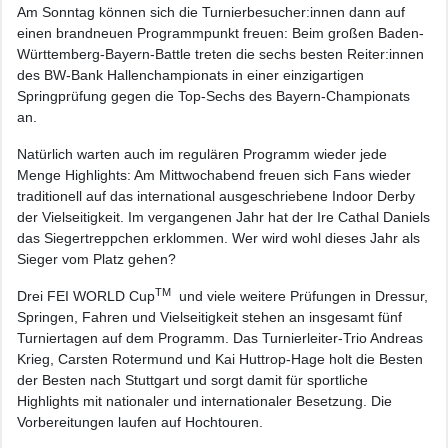
Am Sonntag können sich die Turnierbesucher:innen dann auf
einen brandneuen Programmpunkt freuen: Beim großen Baden-
Württemberg-Bayern-Battle treten die sechs besten Reiter:innen
des BW-Bank Hallenchampionats in einer einzigartigen
Springprüfung gegen die Top-Sechs des Bayern-Championats
an.
Natürlich warten auch im regulären Programm wieder jede
Menge Highlights: Am Mittwochabend freuen sich Fans wieder
traditionell auf das international ausgeschriebene Indoor Derby
der Vielseitigkeit. Im vergangenen Jahr hat der Ire Cathal Daniels
das Siegertreppchen erklommen. Wer wird wohl dieses Jahr als
Sieger vom Platz gehen?
TM
Drei FEI WORLD Cup
und viele weitere Prüfungen in Dressur,
Springen, Fahren und Vielseitigkeit stehen an insgesamt fünf
Turniertagen auf dem Programm. Das Turnierleiter-Trio Andreas
Krieg, Carsten Rotermund und Kai Huttrop-Hage holt die Besten
der Besten nach Stuttgart und sorgt damit für sportliche
Highlights mit nationaler und internationaler Besetzung. Die
Vorbereitungen laufen auf Hochtouren.