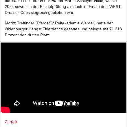
die klassische Tour in der Hanns-Martin-Schleyer-Halle, wo sie
2024 sowohl in der Einlaufprüfung als auch im Finale des iWEST-
Dressur-Cups siegreich geblieben war.
Moritz Treffinger (PferdeSV Reitakademie Werder) hatte den
Oldenburger Hengst Fiderdance gesattelt und belegte mit 71.218
Prozent den dritten Platz.
Zurück