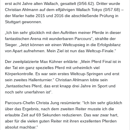
erst acht Jahre alten Wallach, gesattelt (0/56.62). Dritter wurde
Christian Ahlmann auf dem elfjährigen Wallach Tokyo (0/57.68) –
der Marler hatte 2015 und 2016 die abschließende Prüfung in
Stuttgart gewonnen.
„Ich bin sehr glücklich mit den Auftritten meiner Pferde in dieser
fantastischen Arena mit wunderbaren Parcours“, strahlte der
Sieger. „Jetzt können wir einen Weltcupsieg in die Erfolgsbilanz
von Apart aufnehmen. Mein Ziel ist nun das Weltcup-Finale.“
Der zweitplatzierte Max Kühner erklärte: „Mein Pferd Final ist in
der Tat ein ganz spezielles Pferd mit unheimlich viel
Körperkontrolle. Es war sein erstes Weltcup-Springen und erst
sein zweites Hallenturnier.“ Christian Ahlmann lobte sein
„fantastisches Pferd, das erst knapp drei Jahre im Sport und
noch sehr unerfahren ist“.
Parcours-Chefin Christa Jung resümierte: “Ich bin sehr glücklich
über das Ergebnis, nach dem zweiten Reiter musste ich die
erlaubte Zeit auf 69 Sekunden reduzieren. Das war zwar hart,
aber für die vielen guten Reiter mit ihren exzellenten Pferden
absolut machbar.“