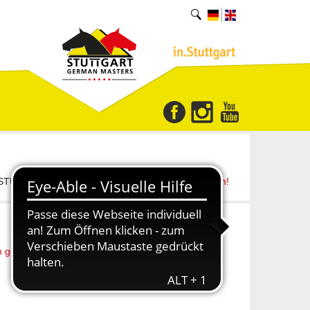
um STUTTGART GERMAN MASTERS -
Jetzt anmelden!
m gestartet - 40. Reitturnier STUTTGART GERMAN