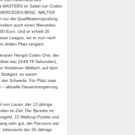
N MASTERS im Sattel von Codex
 von MERCEDES-BENZ, WALTER
nur die Qualifikationsprüfung
ondern auch einen Mercedes-
0 Euro. Und er erhielt 20
opean League, wo er nun nach
m dritten Platz rangiert.
veraner Hengst Codex One, der
ellste war (0/49.78 Sekunden),
er Holsteiner Wallach, auf dem
 Stuttgart, es waren
e der Schwede. Für Platz zwei
e – aktuelle Gesamtrangierung
el von Lacan, der 12-jährige
den im Ziel. Der Bereiter im
eisgeld, 15 Weltcup-Punkte und
prang sehr gut, der Parcours war
 bilanzierte der 25-Jährige.