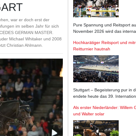
ART
hen, war er doch erst der
Pure Spannung und Reitsport auf 
rüfungen im selben Jahr für sich
November 2026 wird das inter
 MERCEDES GERMAN MASTER.
ruder Michael Whitaker und 2008
Hochkarätiger Reitsport und mit
zt Christian Ahlmann.
Reitturnier hautnah
Stuttgart – Begeisterung pur in
endete heute das 39. Interna
Als erster Niederländer: Willem
und Walter solar