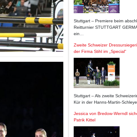
Stuttgart – Premiere beim absch
Reitturnier STUTTGART GERMA
ein…
Zweite Schweizer Dressursiegeri
der Firma Stihl im „Special“
Stuttgart – Als zweite Schweizer
Kür in der Hanns-Martin-Schleye
Jessica von Bredow-Werndl siche
Patrik Kittel