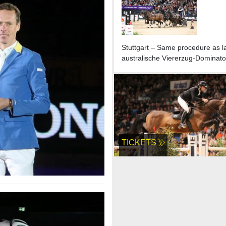
Stuttgart – Same procedure as la
australische Viererzug-Dominato
TICKETS