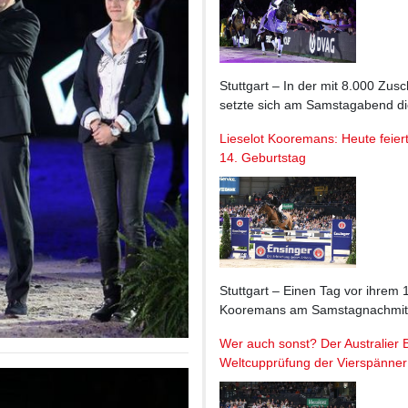
Stuttgart – In der mit 8.000 Zu
setzte sich am Samstagabend di
Lieselot Kooremans: Heute feier
14. Geburtstag
Stuttgart – Einen Tag vor ihrem 
Kooremans am Samstagnachmittag
Wer auch sonst? Der Australier B
Weltcupprüfung der Vierspänner