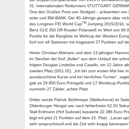
31. Internationalen Reitturniers STUTTGART GERMA
One den Großen Preis von Stuttgart – präsentiert
solar und BW-BANK. Der 40-Jährige gewann aber nicht 
TM
des Longines FEI World Cup
Jumping 2015/2016, s
Benz GLE 350 Off-Roader Polarweiß im Wert von 68.00
Punkte für die Rangliste im Weltcup der Western Eur
fünf von elf Stationen mit insgesamt 37 Punkten auf de
Hinter Christian Ahlmann und dem 13-jährigen Hanno
im Stechen der fünf „Nuller“ aus dem Umlauf der schn
folgten Douglas Lindelöw und Casello, ein 12 Jahre alt
zweiten Platz (0/51.02). „Ich bin zum ersten Mal hier in
wunderschöne Kurse und ein herrliches Turnier“, sagt
gab es 29.850 Euro Preisgeld und 17 Worldcup-Punkt
nunmehr 27 Zähler, achter Platz.
Dritter wurde Patrick Stühlmeyer (Wallenhorst) im Satt
Oldenburger Hengst war nach fehlerfreien 52.03 Sekun
Stall Erdmann (Hof Sudowe) kassierte 22.386 Euro Pr
liegt mit jetzt 21 Punkten auf dem 15. Platz. „Lacan s
sehr anspruchsvoll und die Zeit sehr knapp bemessen“,