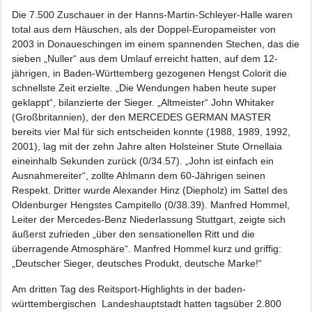
Die 7.500 Zuschauer in der Hanns-Martin-Schleyer-Halle waren
total aus dem Häuschen, als der Doppel-Europameister von
2003 in Donaueschingen im einem spannenden Stechen, das die
sieben „Nuller“ aus dem Umlauf erreicht hatten, auf dem 12-
jährigen, in Baden-Württemberg gezogenen Hengst Colorit die
schnellste Zeit erzielte. „Die Wendungen haben heute super
geklappt“, bilanzierte der Sieger. „Altmeister“ John Whitaker
(Großbritannien), der den MERCEDES GERMAN MASTER
bereits vier Mal für sich entscheiden konnte (1988, 1989, 1992,
2001), lag mit der zehn Jahre alten Holsteiner Stute Ornellaia
eineinhalb Sekunden zurück (0/34.57). „John ist einfach ein
Ausnahmereiter“, zollte Ahlmann dem 60-Jährigen seinen
Respekt. Dritter wurde Alexander Hinz (Diepholz) im Sattel des
Oldenburger Hengstes Campitello (0/38.39). Manfred Hommel,
Leiter der Mercedes-Benz Niederlassung Stuttgart, zeigte sich
äußerst zufrieden „über den sensationellen Ritt und die
überragende Atmosphäre“. Manfred Hommel kurz und griffig:
„Deutscher Sieger, deutsches Produkt, deutsche Marke!“
Am dritten Tag des Reitsport-Highlights in der baden-
württembergischen Landeshauptstadt hatten tagsüber 2.800