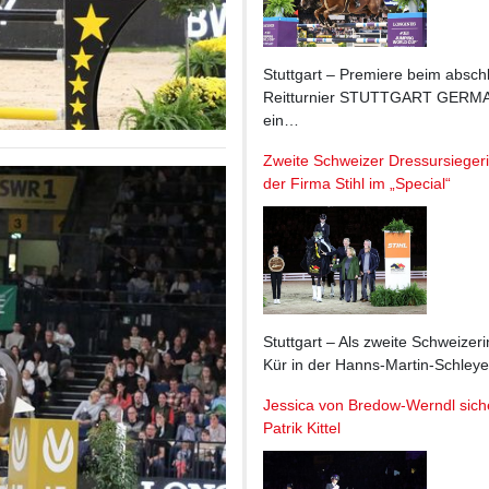
Stuttgart – Premiere beim absch
Reitturnier STUTTGART GERMA
ein…
Zweite Schweizer Dressursiegeri
der Firma Stihl im „Special“
Stuttgart – Als zweite Schweizer
Kür in der Hanns-Martin-Schleye
Jessica von Bredow-Werndl siche
Patrik Kittel