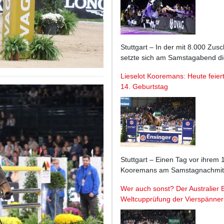
Stuttgart – In der mit 8.000 Zu
setzte sich am Samstagabend di
Lieselot Kooremans: Heute feier
14. Geburtstag
Stuttgart – Einen Tag vor ihrem 
Kooremans am Samstagnachmittag
Wer auch sonst? Der Australier B
Weltcupprüfung der Vierspänner