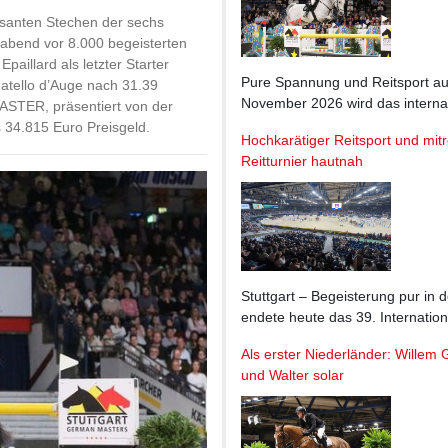
 rasanten Stechen der sechs
gabend vor 8.000 begeisterten
aillard als letzter Starter
Pure Spannung und Reitsport auf 
atello d’Auge nach 31.39
November 2026 wird das inter
ER, präsentiert von der
 34.815 Euro Preisgeld.
Hochkarätiger Reitsport und mit
Reitturnier hautnah
Stuttgart – Begeisterung pur in
endete heute das 39. Interna
Als erster Niederländer: Willem
und Walter solar