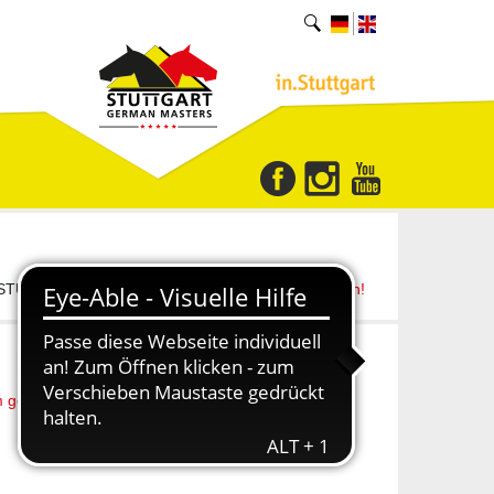
um STUTTGART GERMAN MASTERS -
Jetzt anmelden!
m gestartet - 40. Reitturnier STUTTGART GERMAN