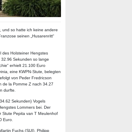
, und so hatte ich keine andere
 Franzose seinen „Husarenritt“
l des Holsteiner Hengstes
en 32.96 Sekunden so lange
chie“ erhielt 21.100 Euro
inia, eine KWPN-Stute, belegten
efolgt von Peder Fredricson
om de la Pomme Z nach 34.27
n durfte.
 (34.62 Sekunden) Vogels
Hengstes Lommers bei. Der
r Stute Pepita van T Meulenhof
0 Euro.
Martin Fuchs (SUI), Philipp