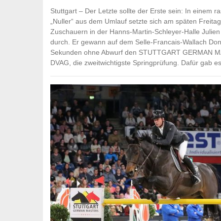
Stuttgart – Der Letzte sollte der Erste sein: In einem
„Nuller“ aus dem Umlauf setzte sich am späten Freita
Zuschauern in der Hanns-Martin-Schleyer-Halle Julien Ep
durch. Er gewann auf dem Selle-Francais-Wallach Don
Sekunden ohne Abwurf den STUTTGART GERMAN MAST
DVAG, die zweitwichtigste Springprüfung. Dafür gab es